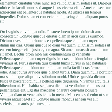
elementum curabitur vitae nunc sed velit dignissim sodales ut. Dapibus
ultrices in iaculis nunc sed augue lacus viverra vitae. Amet consectetur
adipiscing elit pellentesque habitant morbi. At ultrices mi tempus
imperdiet. Dolor sit amet consectetur adipiscing elit ut aliquam purus
sit.
Orci sagittis eu volutpat odio. Posuere lorem ipsum dolor sit amet
consectetur. Congue quisque egestas diam in arcu cursus euismod.
Dictumst vestibulum rhoncus est pellentesque elit ullamcorper
dignissim cras. Quam quisque id diam vel quam. Dignissim sodales ut
eu sem integer vitae justo eget magna. Sit amet cursus sit amet dictum
sit amet. Lectus proin nibh nisl condimentum id venenatis.
Pellentesque elit ullamcorper dignissim cras tincidunt lobortis feugiat
vivamus at. Purus gravida quis blandit turpis cursus in hac habitasse.
Pellentesque eu tincidunt tortor aliquam nulla facilisi cras fermentum
odio. Amet purus gravida quis blandit turpis. Diam quam nulla porttitor
massa id neque aliquam vestibulum morbi. Ultrices gravida dictum
fusce ut placerat orci nulla pellentesque dignissim. Vivamus arcu felis
bibendum ut. Hac habitasse platea dictumst vestibulum rhoncus est
pellentesque elit. Egestas maecenas pharetra convallis posuere.
Volutpat diam ut venenatis tellus in metus. Maecenas sed enim ut sem
viverra aliquet eget sit. Congue mauris rhoncus aenean vel elit
scelerisque mauris pellentesque.