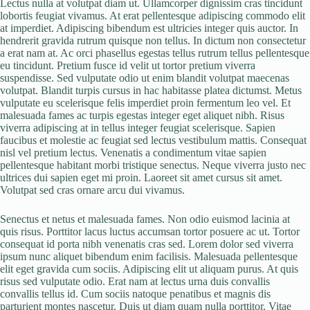
Lectus nulla at volutpat diam ut. Ullamcorper dignissim cras tincidunt
lobortis feugiat vivamus. At erat pellentesque adipiscing commodo elit
at imperdiet. Adipiscing bibendum est ultricies integer quis auctor. In
hendrerit gravida rutrum quisque non tellus. In dictum non consectetur
a erat nam at. Ac orci phasellus egestas tellus rutrum tellus pellentesque
eu tincidunt. Pretium fusce id velit ut tortor pretium viverra
suspendisse. Sed vulputate odio ut enim blandit volutpat maecenas
volutpat. Blandit turpis cursus in hac habitasse platea dictumst. Metus
vulputate eu scelerisque felis imperdiet proin fermentum leo vel. Et
malesuada fames ac turpis egestas integer eget aliquet nibh. Risus
viverra adipiscing at in tellus integer feugiat scelerisque. Sapien
faucibus et molestie ac feugiat sed lectus vestibulum mattis. Consequat
nisl vel pretium lectus. Venenatis a condimentum vitae sapien
pellentesque habitant morbi tristique senectus. Neque viverra justo nec
ultrices dui sapien eget mi proin. Laoreet sit amet cursus sit amet.
Volutpat sed cras ornare arcu dui vivamus.
Senectus et netus et malesuada fames. Non odio euismod lacinia at
quis risus. Porttitor lacus luctus accumsan tortor posuere ac ut. Tortor
consequat id porta nibh venenatis cras sed. Lorem dolor sed viverra
ipsum nunc aliquet bibendum enim facilisis. Malesuada pellentesque
elit eget gravida cum sociis. Adipiscing elit ut aliquam purus. At quis
risus sed vulputate odio. Erat nam at lectus urna duis convallis
convallis tellus id. Cum sociis natoque penatibus et magnis dis
parturient montes nascetur. Duis ut diam quam nulla porttitor. Vitae