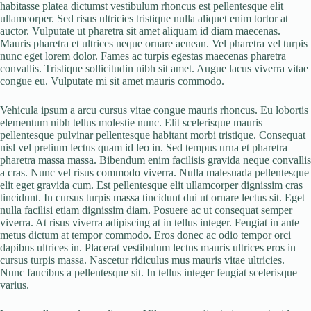
habitasse platea dictumst vestibulum rhoncus est pellentesque elit
ullamcorper. Sed risus ultricies tristique nulla aliquet enim tortor at
auctor. Vulputate ut pharetra sit amet aliquam id diam maecenas.
Mauris pharetra et ultrices neque ornare aenean. Vel pharetra vel turpis
nunc eget lorem dolor. Fames ac turpis egestas maecenas pharetra
convallis. Tristique sollicitudin nibh sit amet. Augue lacus viverra vitae
congue eu. Vulputate mi sit amet mauris commodo.
Vehicula ipsum a arcu cursus vitae congue mauris rhoncus. Eu lobortis
elementum nibh tellus molestie nunc. Elit scelerisque mauris
pellentesque pulvinar pellentesque habitant morbi tristique. Consequat
nisl vel pretium lectus quam id leo in. Sed tempus urna et pharetra
pharetra massa massa. Bibendum enim facilisis gravida neque convallis
a cras. Nunc vel risus commodo viverra. Nulla malesuada pellentesque
elit eget gravida cum. Est pellentesque elit ullamcorper dignissim cras
tincidunt. In cursus turpis massa tincidunt dui ut ornare lectus sit. Eget
nulla facilisi etiam dignissim diam. Posuere ac ut consequat semper
viverra. At risus viverra adipiscing at in tellus integer. Feugiat in ante
metus dictum at tempor commodo. Eros donec ac odio tempor orci
dapibus ultrices in. Placerat vestibulum lectus mauris ultrices eros in
cursus turpis massa. Nascetur ridiculus mus mauris vitae ultricies.
Nunc faucibus a pellentesque sit. In tellus integer feugiat scelerisque
varius.