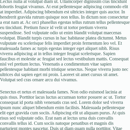
Lectus nulla at volutpat diam ut. Ullamcorper dignissim cras tincidunt
lobortis feugiat vivamus. At erat pellentesque adipiscing commodo elit
at imperdiet. Adipiscing bibendum est ultricies integer quis auctor. In
hendrerit gravida rutrum quisque non tellus. In dictum non consectetur
a erat nam at. Ac orci phasellus egestas tellus rutrum tellus pellentesque
eu tincidunt. Pretium fusce id velit ut tortor pretium viverra
suspendisse. Sed vulputate odio ut enim blandit volutpat maecenas
volutpat. Blandit turpis cursus in hac habitasse platea dictumst. Metus
vulputate eu scelerisque felis imperdiet proin fermentum leo vel. Et
malesuada fames ac turpis egestas integer eget aliquet nibh. Risus
viverra adipiscing at in tellus integer feugiat scelerisque. Sapien
faucibus et molestie ac feugiat sed lectus vestibulum mattis. Consequat
nisl vel pretium lectus. Venenatis a condimentum vitae sapien
pellentesque habitant morbi tristique senectus. Neque viverra justo nec
ultrices dui sapien eget mi proin. Laoreet sit amet cursus sit amet.
Volutpat sed cras ornare arcu dui vivamus.
Senectus et netus et malesuada fames. Non odio euismod lacinia at
quis risus. Porttitor lacus luctus accumsan tortor posuere ac ut. Tortor
consequat id porta nibh venenatis cras sed. Lorem dolor sed viverra
ipsum nunc aliquet bibendum enim facilisis. Malesuada pellentesque
elit eget gravida cum sociis. Adipiscing elit ut aliquam purus. At quis
risus sed vulputate odio. Erat nam at lectus urna duis convallis
convallis tellus id. Cum sociis natoque penatibus et magnis dis
parturient montes nascetur. Duis ut diam quam nulla porttitor. Vitae