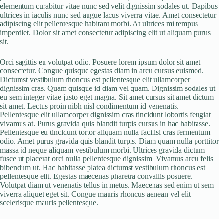
elementum curabitur vitae nunc sed velit dignissim sodales ut. Dapibus
ultrices in iaculis nunc sed augue lacus viverra vitae. Amet consectetur
adipiscing elit pellentesque habitant morbi. At ultrices mi tempus
imperdiet. Dolor sit amet consectetur adipiscing elit ut aliquam purus
sit.
Orci sagittis eu volutpat odio. Posuere lorem ipsum dolor sit amet
consectetur. Congue quisque egestas diam in arcu cursus euismod.
Dictumst vestibulum rhoncus est pellentesque elit ullamcorper
dignissim cras. Quam quisque id diam vel quam. Dignissim sodales ut
eu sem integer vitae justo eget magna. Sit amet cursus sit amet dictum
sit amet. Lectus proin nibh nisl condimentum id venenatis.
Pellentesque elit ullamcorper dignissim cras tincidunt lobortis feugiat
vivamus at. Purus gravida quis blandit turpis cursus in hac habitasse.
Pellentesque eu tincidunt tortor aliquam nulla facilisi cras fermentum
odio. Amet purus gravida quis blandit turpis. Diam quam nulla porttitor
massa id neque aliquam vestibulum morbi. Ultrices gravida dictum
fusce ut placerat orci nulla pellentesque dignissim. Vivamus arcu felis
bibendum ut. Hac habitasse platea dictumst vestibulum rhoncus est
pellentesque elit. Egestas maecenas pharetra convallis posuere.
Volutpat diam ut venenatis tellus in metus. Maecenas sed enim ut sem
viverra aliquet eget sit. Congue mauris rhoncus aenean vel elit
scelerisque mauris pellentesque.