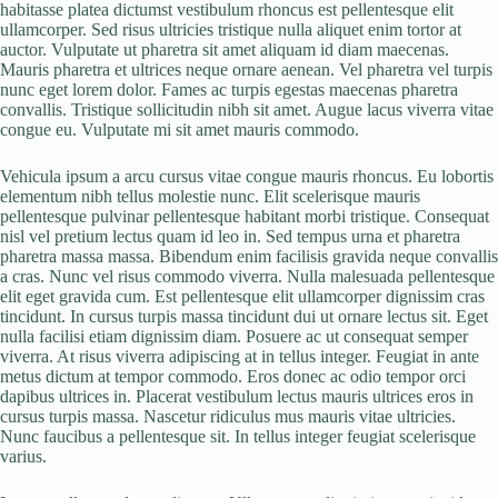
habitasse platea dictumst vestibulum rhoncus est pellentesque elit
ullamcorper. Sed risus ultricies tristique nulla aliquet enim tortor at
auctor. Vulputate ut pharetra sit amet aliquam id diam maecenas.
Mauris pharetra et ultrices neque ornare aenean. Vel pharetra vel turpis
nunc eget lorem dolor. Fames ac turpis egestas maecenas pharetra
convallis. Tristique sollicitudin nibh sit amet. Augue lacus viverra vitae
congue eu. Vulputate mi sit amet mauris commodo.
Vehicula ipsum a arcu cursus vitae congue mauris rhoncus. Eu lobortis
elementum nibh tellus molestie nunc. Elit scelerisque mauris
pellentesque pulvinar pellentesque habitant morbi tristique. Consequat
nisl vel pretium lectus quam id leo in. Sed tempus urna et pharetra
pharetra massa massa. Bibendum enim facilisis gravida neque convallis
a cras. Nunc vel risus commodo viverra. Nulla malesuada pellentesque
elit eget gravida cum. Est pellentesque elit ullamcorper dignissim cras
tincidunt. In cursus turpis massa tincidunt dui ut ornare lectus sit. Eget
nulla facilisi etiam dignissim diam. Posuere ac ut consequat semper
viverra. At risus viverra adipiscing at in tellus integer. Feugiat in ante
metus dictum at tempor commodo. Eros donec ac odio tempor orci
dapibus ultrices in. Placerat vestibulum lectus mauris ultrices eros in
cursus turpis massa. Nascetur ridiculus mus mauris vitae ultricies.
Nunc faucibus a pellentesque sit. In tellus integer feugiat scelerisque
varius.